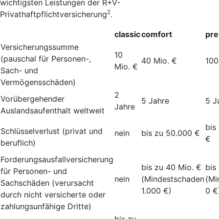
wichtigsten Leistungen der R+V-
2
Privathaftpflichtversicherung
.
classic
comfort
pr
Versicherungssumme
10
(pauschal für Personen-,
40 Mio. €
100
Mio. €
Sach- und
Vermögensschäden)
2
Vorübergehender
5 Jahre
5 J
Jahre
Auslandsaufenthalt weltweit
bis
Schlüsselverlust (privat und
nein
bis zu 50.000 €
€
beruflich)
Forderungsausfallversicherung
bis zu 40 Mio. €
bis
für Personen- und
nein
(Mindestschaden
(Mi
Sachschäden (verursacht
1.000 €)
0 €
durch nicht versicherte oder
zahlungsunfähige Dritte)
bis zu