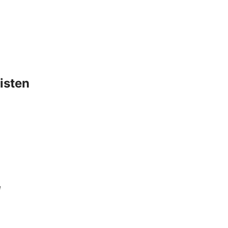
isten
“