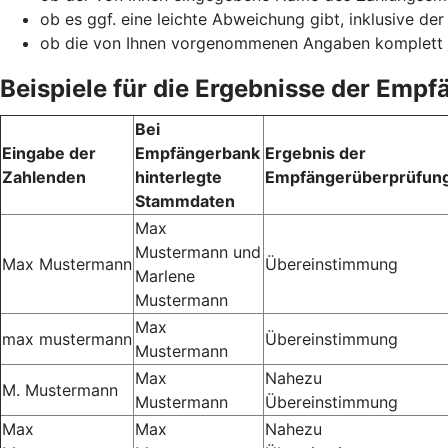
ob es ggf. eine leichte Abweichung gibt, inklusive de
ob die von Ihnen vorgenommenen Angaben komplett
Beispiele für die Ergebnisse der Emp
Bei
Eingabe der
Empfängerbank
Ergebnis der
Zahlenden
hinterlegte
Empfängerüberprüfun
Stammdaten
Max
Mustermann und
Max Mustermann
Übereinstimmung
Marlene
Mustermann
Max
max mustermann
Übereinstimmung
Mustermann
Max
Nahezu
M. Mustermann
Mustermann
Übereinstimmung
Max
Max
Nahezu