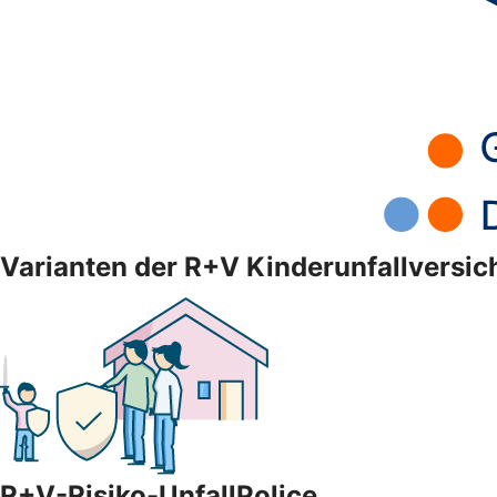
Varianten der R+V Kinderunfallversi
R+V-Risiko-UnfallPolice